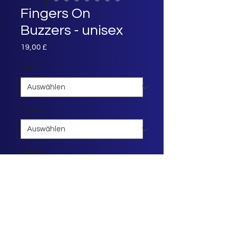
Fingers On
Buzzers - unisex
Preis
19,00 £
Size
*
Colour
*
Anzahl
*
In den Warenkorb