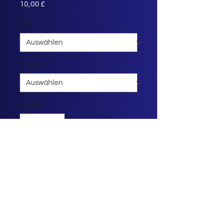
Preis
10,00 £
Size
*
Colour
*
Anzahl
*
In den Warenkorb
For Anki lovers everywhere