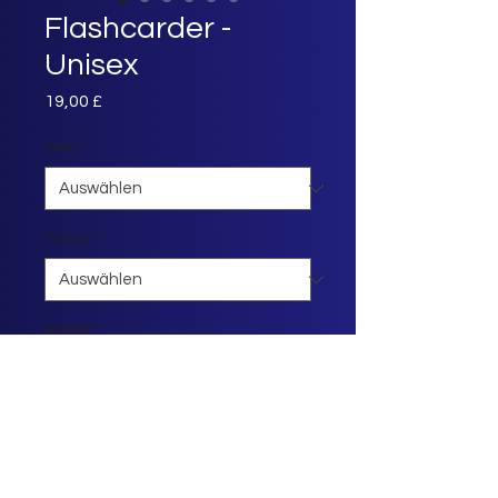
Flashcarder -
Unisex
Preis
19,00 £
Size
*
Colour
*
Anzahl
*
In den Warenkorb