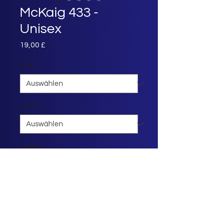
McKaig 433 -
Unisex
Preis
19,00 £
Size
*
Colour
*
Anzahl
*
In den Warenkorb