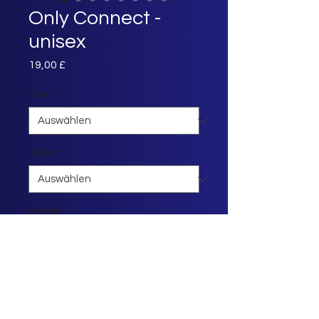
Only Connect -
unisex
Preis
19,00 £
Size
*
Colour
*
Anzahl
*
In den Warenkorb