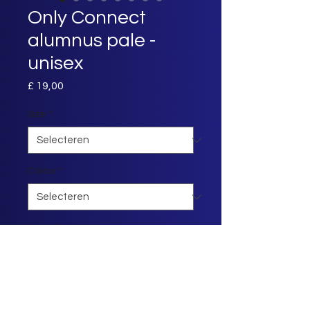
Only Connect
alumnus pale -
unisex
Prijs
£ 19,00
Size
*
Colour
*
Aantal
*
In winkelwagen