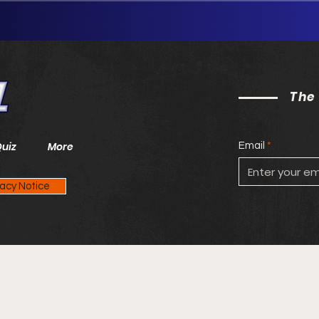
The
Quiz
More
Email
vacy Notice